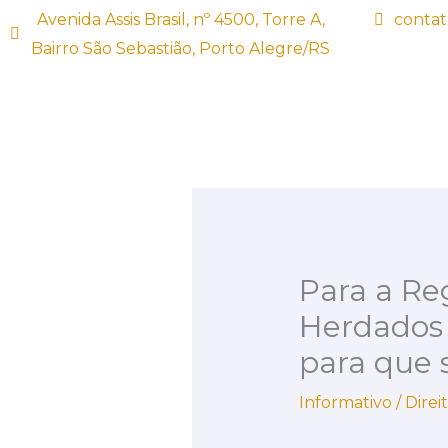
Ir
Avenida Assis Brasil, nº 4500, Torre A,
contat
para
Bairro São Sebastião, Porto Alegre/RS
o
conteúdo
Para a Re
Herdados
para que 
Informativo
/
Direi