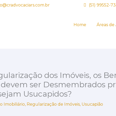
o@cradvocaciars.com.br
(51) 99552-7
Home
Áreas de
gularização dos Imóveis, os Be
 devem ser Desmembrados pr
sejam Usucapidos?
to Imobiliário
,
Regularização de Imóveis
,
Usucapião