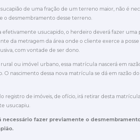
usucapião de uma fração de um terreno maior, não é nec
te o desmembramento desse terreno.
a efetivamente usucapido, o herdeiro deverá fazer uma 
nte da metragem da área onde o cliente exerce a posse 
lusiva, com vontade de ser dono.
rural ou imóvel urbano, essa matrícula nascerá em razã
o. O nascimento dessa nova matrícula se dá em razão do 
 do registro de imóveis, de ofício, irá retirar desta matrícu
te usucapiu.
á necessário fazer previamente o desmembramento 
apião
.