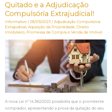
Quitado e a Adjudicação
de
Compulsória Extrajudicial!
Compra
e
Informativo
/
28/09/2023
/
Adjudicação Compulsória
Venda
Extrajudicial
,
Aquisição da Propriedade
,
Direito
Imobiliário
,
Promessa de Compra e Venda de Imóvel
de
Imóvel
Quitado
e
a
Adjudicação
Compulsória
Extrajudicial!
A nova Lei nº 14.382/2022 possibilita que o promitente
comprador, apresentando a prova da quitação do seu