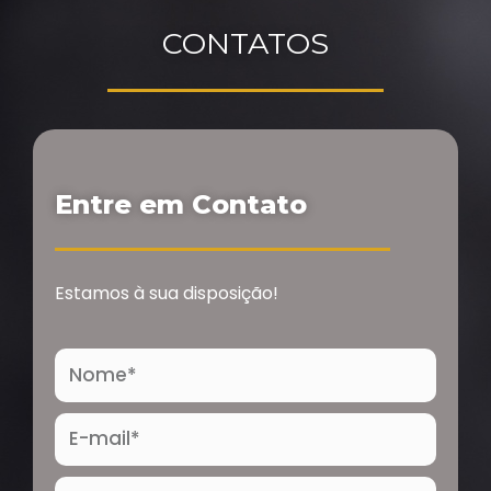
CONTATOS
Entre em Contato
Estamos à sua disposição!
Nome
E-
mail
Telefone