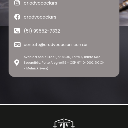
cr.advocaciars
cradvocaciars
(51) 99552-7332
contato@cradvocaciars.com.br
Avenida Assis Brasil, nº 4500, Torre A, Bairro São
Sebastião, Porto Alegre/RS - CEP: 91110-000. (ICON
- Melnick Even)