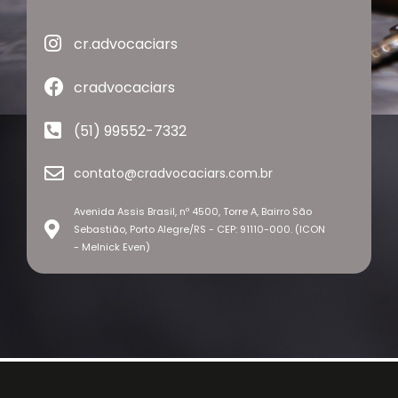
cr.advocaciars
cradvocaciars
(51) 99552-7332
contato@cradvocaciars.com.br
Avenida Assis Brasil, nº 4500, Torre A, Bairro São
Sebastião, Porto Alegre/RS - CEP: 91110-000. (ICON
- Melnick Even)