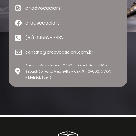
cr.advocaciars
cradvocaciars
(51) 99552-7332
contato@cradvocaciars.com.br
Avenida Assis Brasil, nº 4500, Torre A, Bairro São
Sebastião, Porto Alegre/RS - CEP: 91110-000. (ICON
- Melnick Even)