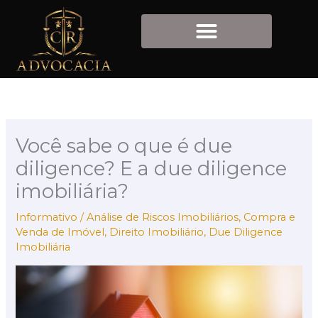
Ir
para
o
conteúdo
Você sabe o que é due
diligence? E a due diligence
imobiliária?
Informativo
/
Análise de Riscos Imobiliários
,
Compra e
Venda de Imóvel
,
Direito Imobiliário
,
Due Diligence
Imobiliária