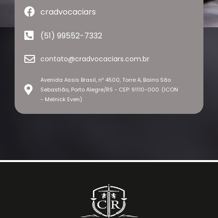
cradvocaciars
(51) 99552-7332
contato@cradvocaciars.com.br
Avenida Assis Brasil, nº 4500, Torre A, Bairro São
Sebastião, Porto Alegre/RS - CEP: 91110-000. (ICON
- Melnick Even)